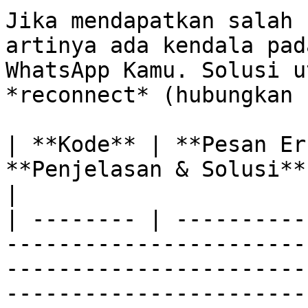
Jika mendapatkan salah 
artinya ada kendala pad
WhatsApp Kamu. Solusi u
*reconnect* (hubungkan 
| **Kode** | **Pesan Er
**Penjelasan & Solusi**                                                                                                        
|

| -------- | ----------
-----------------------
-----------------------
-----------------------