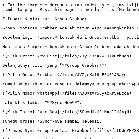
> For the complete documentation index, see [llms.txt](
`.md` to page URLs; this page is available as [Markdown
# Import Kontak dari Group Grabber

Group Contacts Grabber adalah fitur yang memungkinkan K
Sebelum ingin *import* kontak dari Group Grabber, pasti
Nah, cara *import* kontak dari Group Grabber adalah den
![Klik Create New List](/files/73yTK3NXxyu9IxRzhOam)

Selanjutnya pilih yang “**Group Grabber**“.

![Pilih Group Grabber](/files/SVZjcXeI8LFGXG1J3aye)

Kemudian pilih nomor yang di dalamnya ada grup WhatsApp
![Pilih Nomor WhatsApp](/files/AXORtXr56yKbRrSPBzoa)

Lalu klik tombol “**Sync Now**“.

![Klik Tombol Sync Now](/files/5FuoHUvH9lMAa12HJnjU)

Tunggu proses *Sync*-nya sampai selesai.

![Proses Sync Group Contact Grabber](/files/ftLDWoVEZ3B