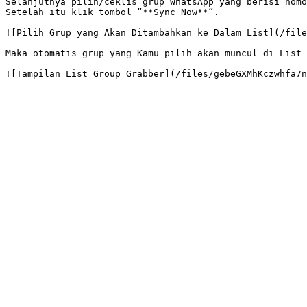
Selanjutnya pilih/ceklis grup WhatsApp yang berisi nomo
Setelah itu klik tombol “**Sync Now**“.

![Pilih Grup yang Akan Ditambahkan ke Dalam List](/file
Maka otomatis grup yang Kamu pilih akan muncul di List 