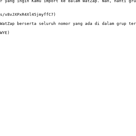
r yang ingin Kamu import ke dalam WatZap. Nah, nanti gru
s/v8vJXPxR4Xl45jmyffC7)

WatZap berserta seluruh nomor yang ada di dalam grup ter