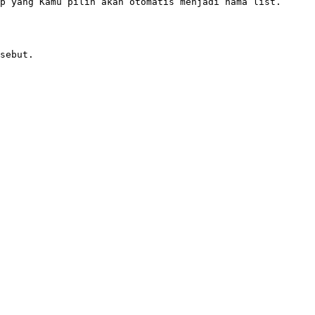
p yang Kamu pilih akan otomatis menjadi nama list. 
sebut.
