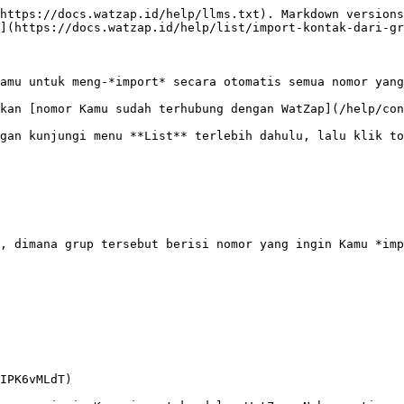
https://docs.watzap.id/help/llms.txt). Markdown versions
](https://docs.watzap.id/help/list/import-kontak-dari-gr
amu untuk meng-*import* secara otomatis semua nomor yang
kan [nomor Kamu sudah terhubung dengan WatZap](/help/con
gan kunjungi menu **List** terlebih dahulu, lalu klik to
, dimana grup tersebut berisi nomor yang ingin Kamu *imp
IPK6vMLdT)
