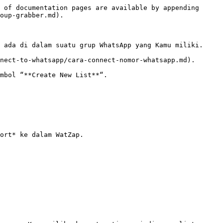
 of documentation pages are available by appending 
oup-grabber.md).

 ada di dalam suatu grup WhatsApp yang Kamu miliki.

nect-to-whatsapp/cara-connect-nomor-whatsapp.md).

mbol “**Create New List**“.

ort* ke dalam WatZap.
