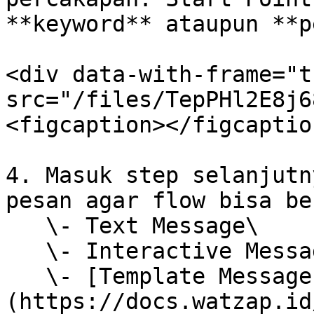
**keyword** ataupun **p
<div data-with-frame="t
src="/files/TepPHl2E8j6
<figcaption></figcaptio
4. Masuk step selanjutn
pesan agar flow bisa be
   \- Text Message\

   \- Interactive Message (with button)\

   \- [Template Message]
(https://docs.watzap.id