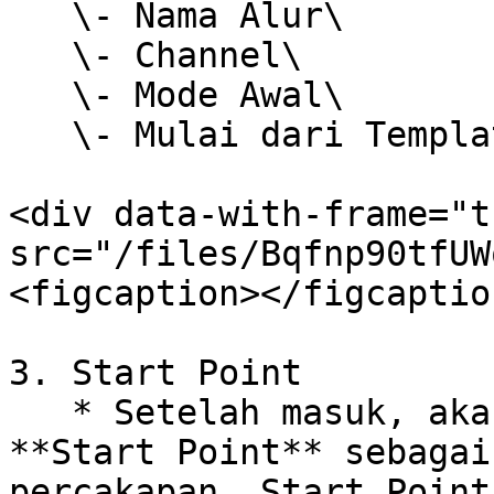
   \- Nama Alur\

   \- Channel\

   \- Mode Awal\

   \- Mulai dari Template&#x20;

<div data-with-frame="t
src="/files/Bqfnp90tfUW
<figcaption></figcaptio
3. Start Point

   * Setelah masuk, akan muncul satu card bernama 
**Start Point** sebagai
percakapan. Start Point