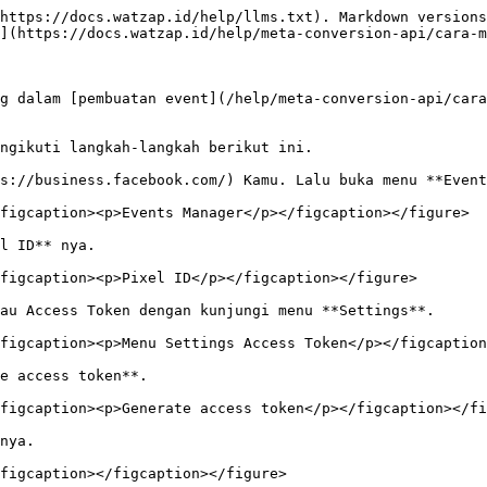
https://docs.watzap.id/help/llms.txt). Markdown versions
](https://docs.watzap.id/help/meta-conversion-api/cara-m
g dalam [pembuatan event](/help/meta-conversion-api/cara
ngikuti langkah-langkah berikut ini.

s://business.facebook.com/) Kamu. Lalu buka menu **Event
figcaption><p>Events Manager</p></figcaption></figure>

l ID** nya.

figcaption><p>Pixel ID</p></figcaption></figure>

au Access Token dengan kunjungi menu **Settings**.

figcaption><p>Menu Settings Access Token</p></figcaption
e access token**.

figcaption><p>Generate access token</p></figcaption></fi
nya.

figcaption></figcaption></figure>
