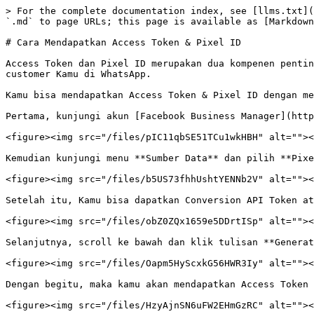
> For the complete documentation index, see [llms.txt](
`.md` to page URLs; this page is available as [Markdown
# Cara Mendapatkan Access Token & Pixel ID

Access Token dan Pixel ID merupakan dua kompenen pentin
customer Kamu di WhatsApp.

Kamu bisa mendapatkan Access Token & Pixel ID dengan me
Pertama, kunjungi akun [Facebook Business Manager](http
<figure><img src="/files/pIC11qbSE51TCu1wkHBH" alt=""><
Kemudian kunjungi menu **Sumber Data** dan pilih **Pixe
<figure><img src="/files/b5US73fhhUshtYENNb2V" alt=""><
Setelah itu, Kamu bisa dapatkan Conversion API Token at
<figure><img src="/files/obZ0ZQx1659e5DDrtISp" alt=""><
Selanjutnya, scroll ke bawah dan klik tulisan **Generat
<figure><img src="/files/Oapm5HyScxkG56HWR3Iy" alt=""><
Dengan begitu, maka kamu akan mendapatkan Access Token 
<figure><img src="/files/HzyAjnSN6uFW2EHmGzRC" alt=""><