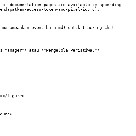
 of documentation pages are available by appending 
endapatkan-access-token-and-pixel-id.md).

-menambahkan-event-baru.md) untuk tracking chat 
s Manager** atau **Pengelola Peristiwa.**

></figure>

gure>
