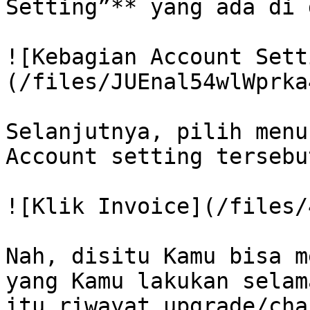
Setting”** yang ada di 
![Kebagian Account Sett
(/files/JUEnal54wlWprka
Selanjutnya, pilih menu
Account setting tersebut
![Klik Invoice](/files/
Nah, disitu Kamu bisa m
yang Kamu lakukan selam
itu riwayat upgrade/cha