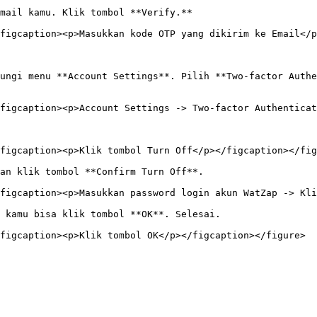
mail kamu. Klik tombol **Verify.**

figcaption><p>Masukkan kode OTP yang dikirim ke Email</p
ungi menu **Account Settings**. Pilih **Two-factor Authe
figcaption><p>Account Settings -> Two-factor Authenticat
figcaption><p>Klik tombol Turn Off</p></figcaption></fig
an klik tombol **Confirm Turn Off**.

figcaption><p>Masukkan password login akun WatZap -> Kli
 kamu bisa klik tombol **OK**. Selesai.
