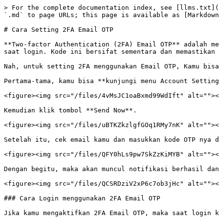
> For the complete documentation index, see [llms.txt](
`.md` to page URLs; this page is available as [Markdown
# Cara Setting 2FA Email OTP

**Two-factor Authentication (2FA) Email OTP** adalah me
saat login. Kode ini bersifat sementara dan memastikan 
Nah, untuk setting 2FA menggunakan Email OTP, Kamu bisa
Pertama-tama, kamu bisa **kunjungi menu Account Setting
<figure><img src="/files/4vMsJC1oaBxmd99WdIft" alt=""><
Kemudian klik tombol **Send Now**.

<figure><img src="/files/uBTKZkzlgfGOq1RMy7nK" alt=""><
Setelah itu, cek email kamu dan masukkan kode OTP nya d
<figure><img src="/files/QFY0hLs9pw7SkZzKiMYB" alt=""><
Dengan begitu, maka akan muncul notifikasi berhasil dan
<figure><img src="/files/QCSRDziV2xP6c7ob3jHc" alt=""><
### Cara Login menggunakan 2FA Email OTP

Jika kamu mengaktifkan 2FA Email OTP, maka saat login k