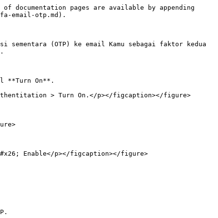
 of documentation pages are available by appending 
fa-email-otp.md).

si sementara (OTP) ke email Kamu sebagai faktor kedua 
.

l **Turn On**.

thentitation > Turn On.</p></figcaption></figure>

ure>

#x26; Enable</p></figcaption></figure>

P.
