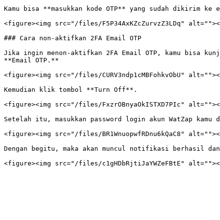
Kamu bisa **masukkan kode OTP** yang sudah dikirim ke e
<figure><img src="/files/F5P34AxKZcZurvzZ3LDq" alt=""><
### Cara non-aktifkan 2FA Email OTP

Jika ingin menon-aktifkan 2FA Email OTP, kamu bisa kunj
**Email OTP.**

<figure><img src="/files/CURV3ndp1cMBFohkvObU" alt=""><
Kemudian klik tombol **Turn Off**.

<figure><img src="/files/FxzrOBnyaOkISTXD7PIc" alt=""><
Setelah itu, masukkan password login akun WatZap kamu d
<figure><img src="/files/BR1WnuopwfRDnu6kQaC8" alt=""><
Dengan begitu, maka akan muncul notifikasi berhasil dan