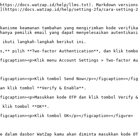
https://docs.watzap.id/help/llms.txt). Markdown versions
](https://docs.watzap.id/help/setting-2fa/cara-setting-2
kanisme keamanan tambahan yang mengirimkan kode verifika
hanya pemilik email yang dapat menyelesaikan autentikasi
 ikuti langkah-langkah berikut ini.

s,** pilih **Two-factor Authentication**, dan klik tombo
figcaption><p>Klik menu Account Settings > Two-factor Au
figcaption><p>Klik tombol Send Now</p></figcaption></fig
an klik tombol **Verify & Enable**.

figcaption><p>Masukkan kode OTP dan klik tombol Verify &
 klik tombol **OK**.

figcaption><p>Klik tombol OK</p></figcaption></figure>

e dalam dasbor WatZap kamu akan diminta masukkan kode OT