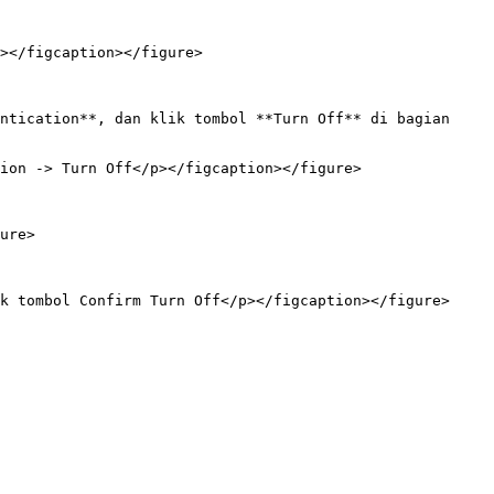
></figcaption></figure>

ntication**, dan klik tombol **Turn Off** di bagian 
ion -> Turn Off</p></figcaption></figure>

ure>

k tombol Confirm Turn Off</p></figcaption></figure>
