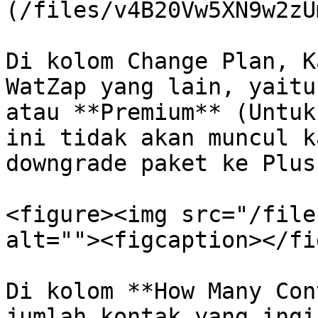
(/files/v4B20Vw5XN9w2zU
Di kolom Change Plan, K
WatZap yang lain, yaitu
atau **Premium** (Untuk
ini tidak akan muncul k
downgrade paket ke Plus
<figure><img src="/file
alt=""><figcaption></fi
Di kolom **How Many Con
jumlah kontak yang ingi