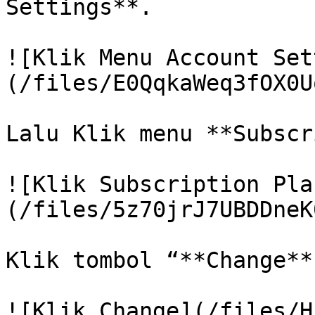
Settings**.

![Klik Menu Account Set
(/files/E0QqkaWeq3fOX0U
Lalu Klik menu **Subscr
![Klik Subscription Pla
(/files/5z70jrJ7UBDDneK
Klik tombol “**Change**“
![Klik Change](/files/H