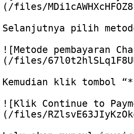
(/files/MDi1cAWHXcHFOZ8
Selanjutnya pilih metod
![Metode pembayaran Cha
(/files/67l0t2hlSLq1F8U
Kemudian klik tombol “*
![Klik Continue to Paym
(/files/RZlsvE63JIyKzOk