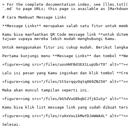
> For the complete documentation index, see [llms.txt](
`.md` to page URLs; this page is available as [Markdown
# Cara Membuat Message Links

**Message Links** merupakan salah satu fitur untuk memb
Kamu bisa manfaatkan QR Code message link **untuk ditem
tujuan supaya mereka lebih mudah menghubungi Kamu.

Untuk menggunakan fitur ini cukup mudah. Berikut langka
Pertama kunjungi menu **Message Links** dan tombol **Ne
<figure><img src="/files/uoxHHFBd3EX1LupUbrTO" alt=""><
Lalu isi pesan yang Kamu inginkan dan klik tombol **Cre
<figure><img src="/files/StSorqqvOqtq069ZN25H" alt=""><
Maka akan muncul tampilan seperti ini.

<figure><img src="/files/bG5dVuG8bqbCJfj6IuSy" alt=""><
Kamu bisa klik list message link yang sudah dibuat ters
<figure><img src="/files/ruHxVou1kMwYDJmWWA4L" alt=""><