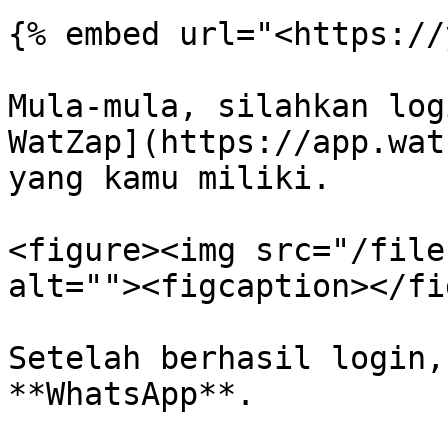
{% embed url="<https://
Mula-mula, silahkan log
WatZap](https://app.wat
yang kamu miliki.

<figure><img src="/file
alt=""><figcaption></fi
Setelah berhasil login,
**WhatsApp**.
